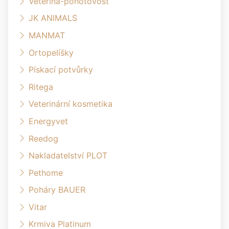
Veterina-pohotovost
JK ANIMALS
MANMAT
Ortopelíšky
Pískací potvůrky
Ritega
Veterinární kosmetika
Energyvet
Reedog
Nakladatelství PLOT
Pethome
Poháry BAUER
Vitar
Krmiva Platinum