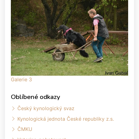
Galerie 3
Oblíbené odkazy
Český kynologický svaz
Kynologická jednota České republiky z.s.
ČMKU