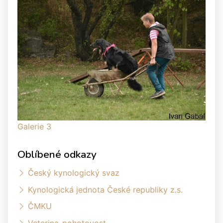
Galerie 3
Oblíbené odkazy
Český kynologický svaz
Kynologická jednota České republiky z.s.
ČMKU
Veterina-pohotovost